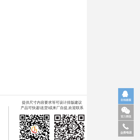
提供尺寸内容要求等可设计排版建议
产品可快递\送货\或来厂自提,欢迎联系