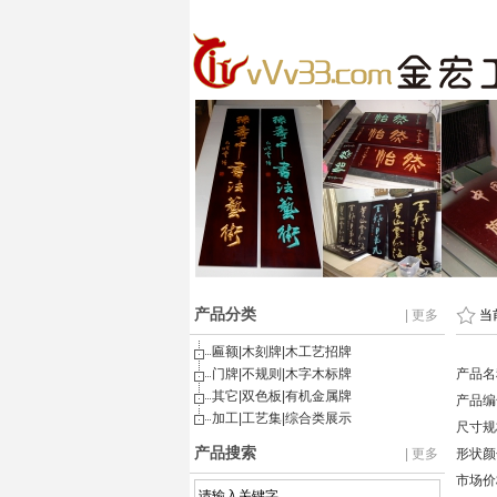
产品分类
| 更多
当
匾额|木刻牌|木工艺招牌
门牌|不规则|木字木标牌
产品名
其它|双色板|有机金属牌
产品编号
加工|工艺集|综合类展示
尺寸规
产品搜索
| 更多
形状颜
市场价