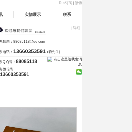
Rss订阅
|
繁體
讯
实物展示
联系
| 详细
系邮箱：
88085118@qq.com
13660353591
系电话：
(赖先生)
88085118
系Q Q号：
务微信号：
13660353591