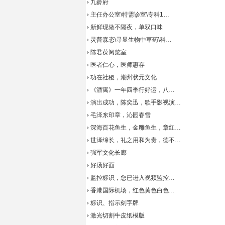
九龄府
主任办公室\特需诊室\专科1…
新鲜现做不隔夜，单双口味
灵普森态\寻显生物中草药\科…
陈君葆阅览室
医者仁心，医师惠存
功在社稷，潮州状元文化
《潘寓》一年四季行好运，八…
演出成功，陈奕迅，歌手影视演…
毛泽东印章，沁园春雪
深海百花鱼生，金雕鱼生，章红…
世泽绵长，礼之用和为贵，德不…
强军文化长廊
好汤好面
监控标识，您已进入视频监控…
香港国际机场，红色黄色白色…
标识、指示刻字牌
激光切割牛皮纸模版