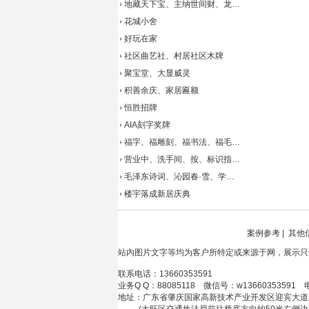
地藏天下宝、主纳世间财、龙…
花城小舍
好玩在家
社区曲艺社、村居社区木牌
聚宝堂、大显威灵
积善余庆、家居匾额
恒胜招牌
AIA刻字奖牌
福字、福雕刻、福书法、福毛…
营业中、洗手间、按、标识指…
毛泽东诗词、沁园春·雪、学…
楼宇落成新居庆典
案例参考
|
其他
站内图片文字等均为客户所特定或来源于网，展示只
联系电话：13660353591
业务Q Q：88085118 微信号：w13660353591 
地址：广东省肇庆国家高新技术产业开发区迎宾大道