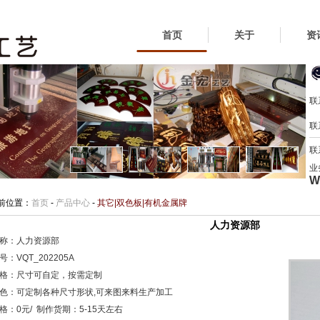
首页
关于
资
联
联
联
业
W
前位置：
首页
-
产品中心
-
其它|双色板|有机金属牌
人力资源部
称：人力资源部
：VQT_202205A
格：尺寸可自定，按需定制
色：可定制各种尺寸形状,可来图来料生产加工
格：0元/ 制作货期：5-15天左右