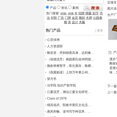
定做支
产品
资讯
案例
图片添加：
热门搜索:
vmk-
vmk
木
招牌
牌匾
刻字
书
生产厂
法
对联
广告
门牌
金宏
雕刻
木牌
沁园春
雕
茶
设计
木匾
热门产品
| 更多
心灵绿洲
人力资源部
产
般若居，穷则独善其身，达则兼…
漫步
（祖德流芳）桃园黄氏祖祠明德…
断探
微創脊椎聖手，医生惠存，敬赠…
是激
《燕翼贻谋》上坝万年黄公祠…
味，
望月亭
法学院 知识产权学院
下一篇
江夏流芳，潮汕江夏文化研究…
上一篇
Class of 1978
绳其祖武、阳春市黄氏文化活…
惠风和畅、读书写字种花草、…