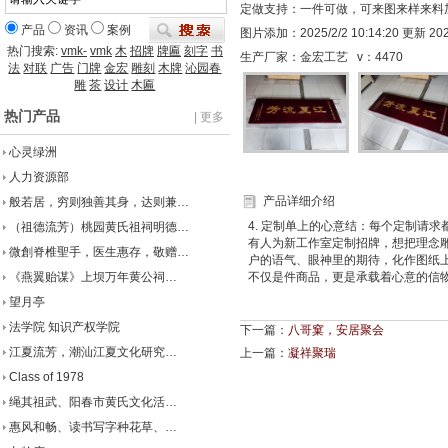
定做支持：一件可做，可来图来样来料
产品
资讯
案例
图片添加：2025/2/2 10:14:20 更新 2025/
热门搜索:
vmk-
vmk
木
招牌
牌匾
刻字
书
生产厂家：金宏工艺 v：
4470
法
对联
广告
门牌
金宏
雕刻
木牌
沁园春
雕
茶
设计
木匾
热门产品
| 更多
心灵绿洲
人力资源部
产品详细介绍
般若居，穷则独善其身，达则兼…
4. 定制单上的心意结：每个定制请
（祖德流芳）桃园黄氏祖祠明德…
有人为新工作室定制招牌，想把理念
微創脊椎聖手，医生惠存，敬赠…
户的语气、眼神里的期待，化作图纸
《燕翼贻谋》上坝万年黄公祠…
不仅是件商品，更是承载着心意的信物
望月亭
法学院 知识产权学院
下一篇：
八哥窠，安居聚会
江夏流芳，潮汕江夏文化研究…
上一篇：
凝祥聚瑞
Class of 1978
绳其祖武、阳春市黄氏文化活…
惠风和畅、读书写字种花草、…