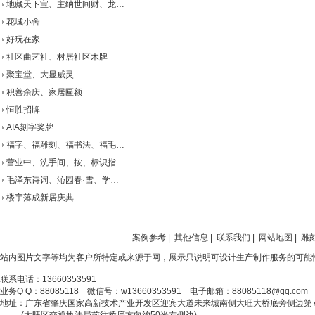
地藏天下宝、主纳世间财、龙…
花城小舍
好玩在家
社区曲艺社、村居社区木牌
聚宝堂、大显威灵
积善余庆、家居匾额
恒胜招牌
AIA刻字奖牌
福字、福雕刻、福书法、福毛…
营业中、洗手间、按、标识指…
毛泽东诗词、沁园春·雪、学…
楼宇落成新居庆典
案例参考
|
其他信息
|
联系我们
|
网站地图
|
雕
站内图片文字等均为客户所特定或来源于网，展示只说明可设计生产制作服务的可能
联系电话：13660353591
业务Q Q：88085118 微信号：w13660353591 电子邮箱：88085118@qq.com
地址：广东省肇庆国家高新技术产业开发区迎宾大道未来城南侧大旺大桥底旁侧边第