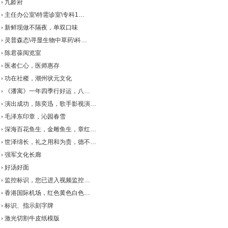
九龄府
主任办公室\特需诊室\专科1…
新鲜现做不隔夜，单双口味
灵普森态\寻显生物中草药\科…
陈君葆阅览室
医者仁心，医师惠存
功在社稷，潮州状元文化
《潘寓》一年四季行好运，八…
演出成功，陈奕迅，歌手影视演…
毛泽东印章，沁园春雪
深海百花鱼生，金雕鱼生，章红…
世泽绵长，礼之用和为贵，德不…
强军文化长廊
好汤好面
监控标识，您已进入视频监控…
香港国际机场，红色黄色白色…
标识、指示刻字牌
激光切割牛皮纸模版