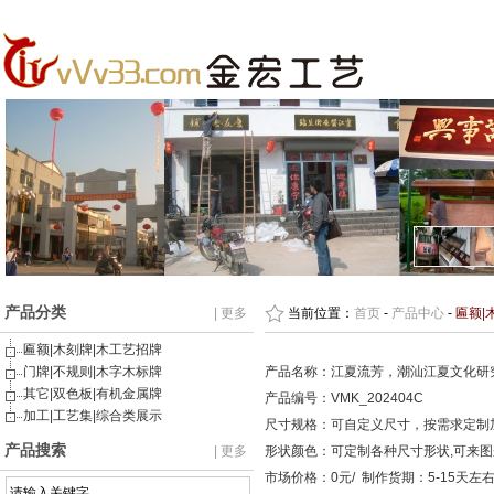
产品分类
| 更多
当前位置：
首页
-
产品中心
-
匾额|
匾额|木刻牌|木工艺招牌
门牌|不规则|木字木标牌
产品名称：江夏流芳，潮汕江夏文化研
其它|双色板|有机金属牌
产品编号：VMK_202404C
加工|工艺集|综合类展示
尺寸规格：可自定义尺寸，按需求定制
产品搜索
| 更多
形状颜色：可定制各种尺寸形状,可来
市场价格：0元/ 制作货期：5-15天左