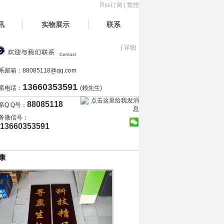
Rss订阅
|
繁體
讯
实物展示
联系
| 详细
系邮箱：
88085118@qq.com
13660353591
系电话：
(赖先生)
88085118
系Q Q号：
务微信号：
13660353591
康