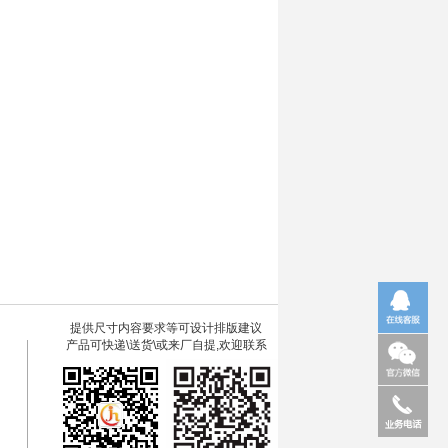
提供尺寸内容要求等可设计排版建议
产品可快递\送货\或来厂自提,欢迎联系