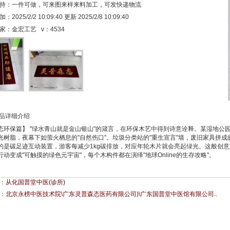
持：一件可做，可来图来样来料加工，可发快递物流
2025/2/2 10:09:40 更新 2025/2/8 10:09:40
家：金宏工艺 v：
4534
品详细介绍
态环保篇】 "绿水青山就是金山银山"的箴言，在环保木艺中得到诗意诠释。某湿地公
光树脂，夜幕下如萤火栖息的"自然伤口"。垃圾分类站的"重生宣言"墙，废旧家具拼
的是碳足迹互动装置，游客每减少1kg碳排放，对应年轮木片就会亮起绿光。这般创意
行动变成"可触摸的绿色元宇宙"，每个木构件都在演绎"地球Online的生存攻略"。
：
从化国普堂中医(诊所)
：
北京永榜中医技术院\广东灵普森态医药有限公司)\广东国普堂中医馆有限公司..