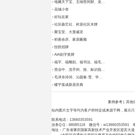
地藏天下宝、主纳世间财、龙…
花城小舍
好玩在家
社区曲艺社、村居社区木牌
聚宝堂、大显威灵
积善余庆、家居匾额
恒胜招牌
AIA刻字奖牌
福字、福雕刻、福书法、福毛…
营业中、洗手间、按、标识指…
毛泽东诗词、沁园春·雪、学…
楼宇落成新居庆典
案例参考
|
其他
站内图片文字等均为客户所特定或来源于网，展示只
联系电话：13660353591
业务Q Q：88085118 微信号：w13660353591 
地址：广东省肇庆国家高新技术产业开发区迎宾大道