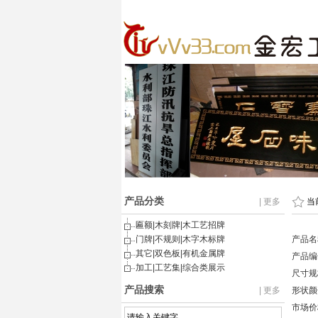
产品分类
| 更多
当
匾额|木刻牌|木工艺招牌
门牌|不规则|木字木标牌
产品名
其它|双色板|有机金属牌
产品编号
加工|工艺集|综合类展示
尺寸规
产品搜索
| 更多
形状颜
市场价