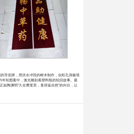
园的导览牌，用洪水冲毁的树木制作，虫蛀孔洞被填
成的年轮图案中，激光雕刻着塑料瓶的轮回故事。最
正如陶渊明"久在樊笼里，复得返自然"的向往，让