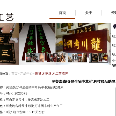
首页
关于
资
联
联
联
业
W
前位置：
首页
-
产品中心
-
匾额|木刻牌|木工艺招牌
灵普森态\寻显生物中草药\科技精品助健
称：灵普森态\寻显生物中草药\科技精品助健康
：VMK_202307B
格：可自定义尺寸，按需求定制加工
色：可定制各种尺寸形状,可来图来料生产加工
格：0元/ 制作货期：5-15天左右