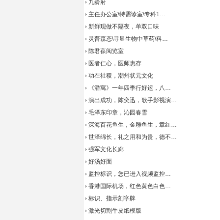
九龄府
主任办公室\特需诊室\专科1…
新鲜现做不隔夜，单双口味
灵普森态\寻显生物中草药\科…
陈君葆阅览室
医者仁心，医师惠存
功在社稷，潮州状元文化
《潘寓》一年四季行好运，八…
演出成功，陈奕迅，歌手影视演…
毛泽东印章，沁园春雪
深海百花鱼生，金雕鱼生，章红…
世泽绵长，礼之用和为贵，德不…
强军文化长廊
好汤好面
监控标识，您已进入视频监控…
香港国际机场，红色黄色白色…
标识、指示刻字牌
激光切割牛皮纸模版