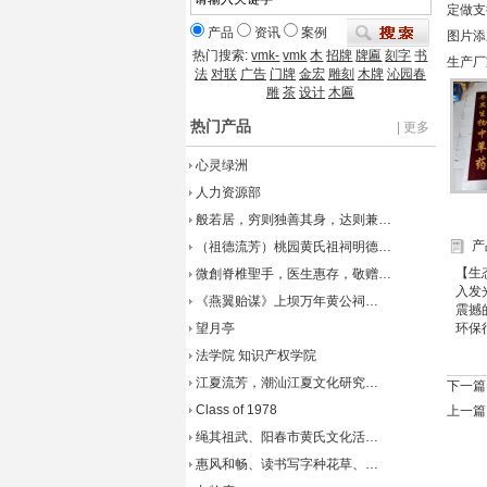
定做支
产品
资讯
案例
图片添加：
热门搜索:
vmk-
vmk
木
招牌
牌匾
刻字
书
生产厂
法
对联
广告
门牌
金宏
雕刻
木牌
沁园春
雕
茶
设计
木匾
热门产品
| 更多
心灵绿洲
人力资源部
般若居，穷则独善其身，达则兼…
产
（祖德流芳）桃园黄氏祖祠明德…
【生
微創脊椎聖手，医生惠存，敬赠…
入发
《燕翼贻谋》上坝万年黄公祠…
震撼
望月亭
环保
法学院 知识产权学院
江夏流芳，潮汕江夏文化研究…
下一篇
Class of 1978
上一篇
绳其祖武、阳春市黄氏文化活…
惠风和畅、读书写字种花草、…