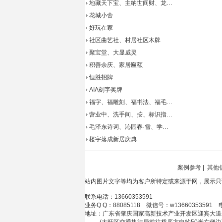
地藏天下宝、主纳世间财、龙…
花城小舍
好玩在家
社区曲艺社、村居社区木牌
聚宝堂、大显威灵
积善余庆、家居匾额
恒胜招牌
AIA刻字奖牌
福字、福雕刻、福书法、福毛…
营业中、洗手间、按、标识指…
毛泽东诗词、沁园春·雪、学…
楼宇落成新居庆典
案例参考
|
其他
站内图片文字等均为客户所特定或来源于网，展示只
联系电话：13660353591
业务Q Q：88085118 微信号：w13660353591 
地址：广东省肇庆国家高新技术产业开发区迎宾大道