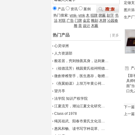
定做支
产品
资讯
案例
图片添加：
热门搜索:
vmk-
vmk
木
招牌
牌匾
刻字
书
生产厂
法
对联
广告
门牌
金宏
雕刻
木牌
沁园春
雕
茶
设计
木匾
热门产品
| 更多
心灵绿洲
人力资源部
般若居，穷则独善其身，达则兼…
产
（祖德流芳）桃园黄氏祖祠明德…
【影
微創脊椎聖手，医生惠存，敬赠…
具师
《燕翼贻谋》上坝万年黄公祠…
面"
望月亭
口先
法学院 知识产权学院
江夏流芳，潮汕江夏文化研究…
下一篇
Class of 1978
上一篇
绳其祖武、阳春市黄氏文化活…
惠风和畅、读书写字种花草、…