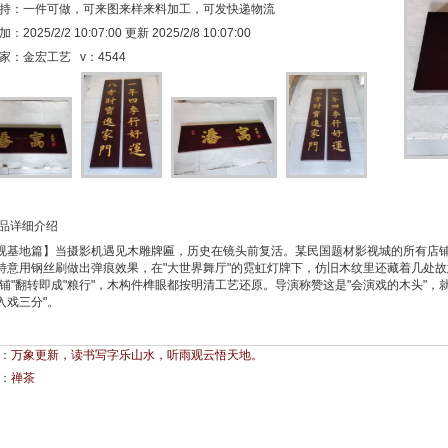
持：一件可做，可来图来样来料加工，可发快递物流
2025/2/2 10:07:00 更新 2025/2/8 10:07:00
家：金宏工艺 v：
4544
品详细介绍
视基地篇】当摄影机遇见木雕牌匾，历史在镜头前复活。某民国题材影视城的所有店
特意用钢丝刷做出弹痕效果，在"大世界舞厅"的霓虹灯牌下，仿旧木纹里还藏着几处
当铺"翻转即成"粮行"，木构件榫眼都按明清工艺还原。导演称赞这是"会演戏的木头"，
入戏三分"。
：
万象更新，读书写字乐山水，听雨观云悟天地。
：
禅茶