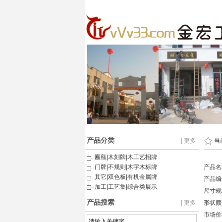
产品分类
| 更多
当
匾额|木刻牌|木工艺招牌
门牌|不规则|木字木标牌
产品名
其它|双色板|有机金属牌
产品编号
加工|工艺集|综合类展示
尺寸规
产品搜索
| 更多
形状颜
市场价