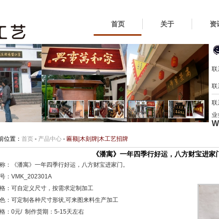
首页
关于
资
联
联
联
业
W
前位置：
首页
-
产品中心
-
匾额|木刻牌|木工艺招牌
《潘寓》一年四季行好运，八方财宝进家
称：《潘寓》一年四季行好运，八方财宝进家门。
：VMK_202301A
格：可自定义尺寸，按需求定制加工
色：可定制各种尺寸形状,可来图来料生产加工
格：0元/ 制作货期：5-15天左右