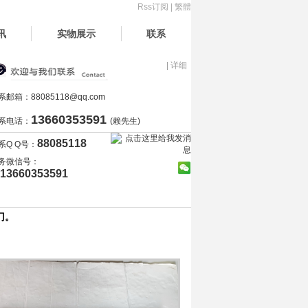
Rss订阅
|
繁體
讯
实物展示
联系
| 详细
系邮箱：
88085118@qq.com
13660353591
系电话：
(赖先生)
88085118
系Q Q号：
务微信号：
13660353591
门。