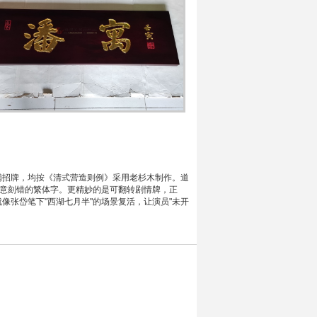
铺招牌，均按《清式营造则例》采用老杉木制作。道
故意刻错的繁体字。更精妙的是可翻转剧情牌，正
就像张岱笔下"西湖七月半"的场景复活，让演员"未开