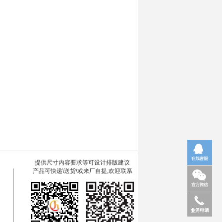
提供尺寸内容要求等可设计排版建议
产品可快递\送货\或来厂自提,欢迎联系