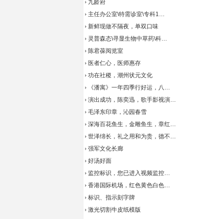
九龄府
主任办公室\特需诊室\专科1…
新鲜现做不隔夜，单双口味
灵普森态\寻显生物中草药\科…
陈君葆阅览室
医者仁心，医师惠存
功在社稷，潮州状元文化
《潘寓》一年四季行好运，八…
演出成功，陈奕迅，歌手影视演…
毛泽东印章，沁园春雪
深海百花鱼生，金雕鱼生，章红…
世泽绵长，礼之用和为贵，德不…
强军文化长廊
好汤好面
监控标识，您已进入视频监控…
香港国际机场，红色黄色白色…
标识、指示刻字牌
激光切割牛皮纸模版