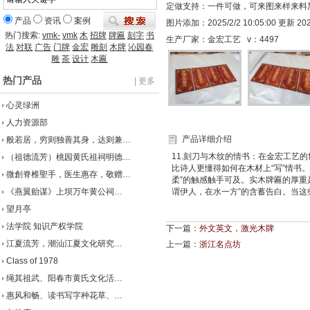
定做支持：一件可做，可来图来样来料
产品
资讯
案例
图片添加：2025/2/2 10:05:00 更新 2025/
热门搜索:
vmk-
vmk
木
招牌
牌匾
刻字
书
生产厂家：金宏工艺 v：
4497
法
对联
广告
门牌
金宏
雕刻
木牌
沁园春
雕
茶
设计
木匾
热门产品
| 更多
心灵绿洲
人力资源部
产品详细介绍
般若居，穷则独善其身，达则兼…
11.刻刀与木纹的情书：在金宏工艺
（祖德流芳）桃园黄氏祖祠明德…
比诗人更懂得如何在木材上“写”情书
微創脊椎聖手，医生惠存，敬赠…
柔”的触感触手可及。实木牌匾的厚重
《燕翼贻谋》上坝万年黄公祠…
谓伊人，在水一方”的含蓄告白。当
望月亭
法学院 知识产权学院
下一篇：
外文英文，激光木牌
江夏流芳，潮汕江夏文化研究…
上一篇：
浙江名点坊
Class of 1978
绳其祖武、阳春市黄氏文化活…
惠风和畅、读书写字种花草、…