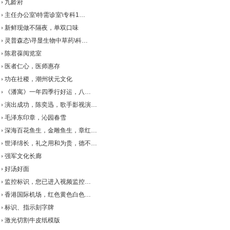
九龄府
主任办公室\特需诊室\专科1…
新鲜现做不隔夜，单双口味
灵普森态\寻显生物中草药\科…
陈君葆阅览室
医者仁心，医师惠存
功在社稷，潮州状元文化
《潘寓》一年四季行好运，八…
演出成功，陈奕迅，歌手影视演…
毛泽东印章，沁园春雪
深海百花鱼生，金雕鱼生，章红…
世泽绵长，礼之用和为贵，德不…
强军文化长廊
好汤好面
监控标识，您已进入视频监控…
香港国际机场，红色黄色白色…
标识、指示刻字牌
激光切割牛皮纸模版