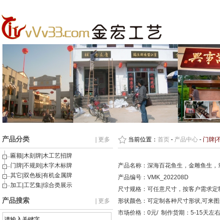
产品分类
| 更多
当前位置：
首页
-
产品中心
-
门牌|
匾额|木刻牌|木工艺招牌
门牌|不规则|木字木标牌
产品名称：深海百花鱼生，金雕鱼生，
其它|双色板|有机金属牌
产品编号：VMK_202208D
加工|工艺集|综合类展示
尺寸规格：可任意尺寸，按客户需求定
产品搜索
| 更多
形状颜色：可定制各种尺寸形状,可来
市场价格：0元/ 制作货期：5-15天左