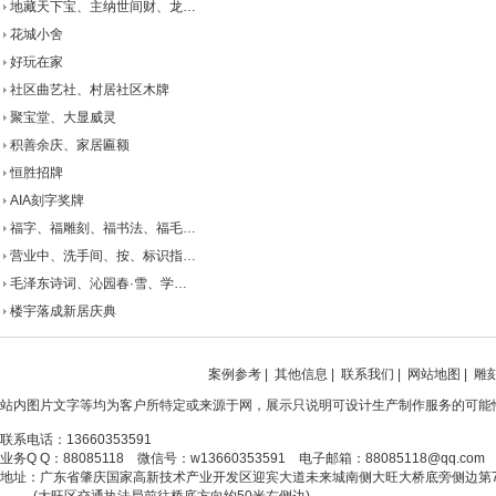
地藏天下宝、主纳世间财、龙…
花城小舍
好玩在家
社区曲艺社、村居社区木牌
聚宝堂、大显威灵
积善余庆、家居匾额
恒胜招牌
AIA刻字奖牌
福字、福雕刻、福书法、福毛…
营业中、洗手间、按、标识指…
毛泽东诗词、沁园春·雪、学…
楼宇落成新居庆典
案例参考
|
其他信息
|
联系我们
|
网站地图
|
雕
站内图片文字等均为客户所特定或来源于网，展示只说明可设计生产制作服务的可能
联系电话：13660353591
业务Q Q：88085118 微信号：w13660353591 电子邮箱：88085118@qq.com
地址：广东省肇庆国家高新技术产业开发区迎宾大道未来城南侧大旺大桥底旁侧边第