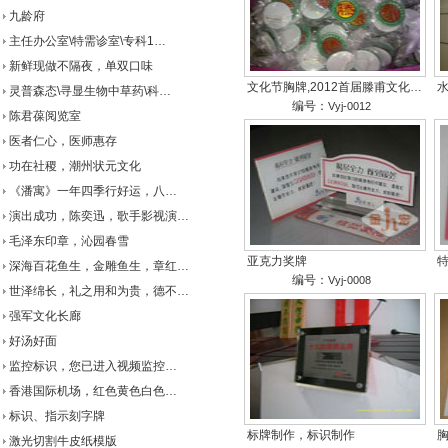
九龄府
主任办公室\特需诊室\专科1…
新鲜现做不隔夜，单双口味
文化节胸牌,2012首届滕甫文化…
灵普森态\寻显生物中草药\科…
编号：
Vyj-0012
陈君葆阅览室
医者仁心，医师惠存
功在社稷，潮州状元文化
《潘寓》一年四季行好运，八…
演出成功，陈奕迅，歌手影视演…
毛泽东印章，沁园春雪
亚克力奖牌
深海百花鱼生，金雕鱼生，章红…
编号：
Vyj-0008
世泽绵长，礼之用和为贵，德不…
强军文化长廊
好汤好面
监控标识，您已进入视频监控…
香港国际机场，红色黄色白色…
标识、指示刻字牌
标牌制作，标识制作
激光切割牛皮纸模版