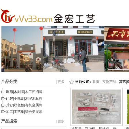
产品分类
| 更多
当前位置：
首页
-
实物产品
-
其它|
匾额|木刻牌|木工艺招牌
门牌|不规则|木字木标牌
其它|双色板|有机金属牌
加工|工艺集|综合类展示
产品搜索
| 更多
抽气扇、室内机、接线点、控…