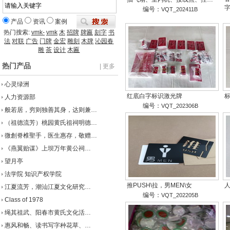
编号：
VQT_202411B
产品
资讯
案例
热门搜索:
vmk-
vmk
木
招牌
牌匾
刻字
书
法
对联
广告
门牌
金宏
雕刻
木牌
沁园春
雕
茶
设计
木匾
热门产品
| 更多
心灵绿洲
红底白字标识激光牌
人力资源部
编号：
VQT_202306B
般若居，穷则独善其身，达则兼…
（祖德流芳）桃园黄氏祖祠明德…
微創脊椎聖手，医生惠存，敬赠…
《燕翼贻谋》上坝万年黄公祠…
望月亭
法学院 知识产权学院
推PUSH\拉，男MEN\女
江夏流芳，潮汕江夏文化研究…
编号：
VQT_202205B
Class of 1978
绳其祖武、阳春市黄氏文化活…
惠风和畅、读书写字种花草、…