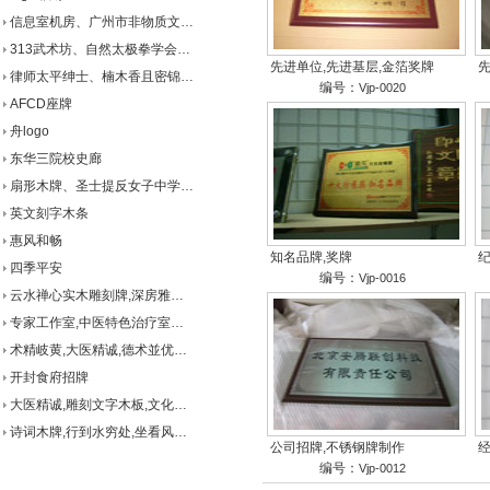
信息室机房、广州市非物质文…
313武术坊、自然太极拳学会…
先进单位,先进基层,金箔奖牌
律师太平绅士、楠木香且密锦…
编号：
Vjp-0020
AFCD座牌
舟logo
东华三院校史廊
扇形木牌、圣士提反女子中学…
英文刻字木条
惠风和畅
知名品牌,奖牌
纪
四季平安
编号：
Vjp-0016
云水禅心实木雕刻牌,深房雅…
专家工作室,中医特色治疗室…
术精岐黄,大医精诚,德术並优…
开封食府招牌
大医精诚,雕刻文字木板,文化…
诗词木牌,行到水穷处,坐看风…
公司招牌,不锈钢牌制作
经
编号：
Vjp-0012