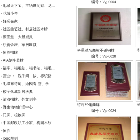
编号：
Vyj-0004
地藏天下宝、主纳世间财、龙…
花城小舍
好玩在家
社区曲艺社、村居社区木牌
聚宝堂、大显威灵
积善余庆、家居匾额
科星驰名商标不锈钢牌
恒胜招牌
编号：
Vjp-0028
AIA刻字奖牌
福字、福雕刻、福书法、福毛…
营业中、洗手间、按、标识指…
毛泽东诗词、沁园春·雪、学…
楼宇落成新居庆典
清漆招牌、外文刻字
特许经销商牌
野生动物护理中心
编号：
Vjp-0024
门牌、植物牌
中国邮政职工小家、椭园木纹…
恒胜
logo雕刻