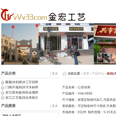
产品分类
| 更多
当前位置：
首页
-
产品中心
-
匾额|
匾额|木刻牌|木工艺招牌
门牌|不规则|木字木标牌
产品名称：心灵绿洲
其它|双色板|有机金属牌
产品编号：Vmk-0938
加工|工艺集|综合类展示
尺寸规格：按需定制或代加工,可提供
产品搜索
| 更多
形状颜色：可定制各种尺寸形状,可来
市场价格：0元/件 制作货期：5-15天