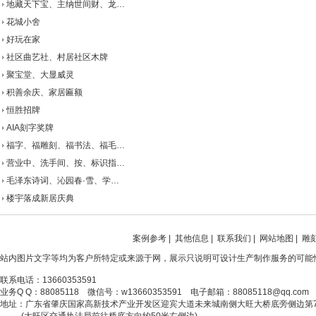
地藏天下宝、主纳世间财、龙…
花城小舍
好玩在家
社区曲艺社、村居社区木牌
聚宝堂、大显威灵
积善余庆、家居匾额
恒胜招牌
AIA刻字奖牌
福字、福雕刻、福书法、福毛…
营业中、洗手间、按、标识指…
毛泽东诗词、沁园春·雪、学…
楼宇落成新居庆典
案例参考
|
其他信息
|
联系我们
|
网站地图
|
雕
站内图片文字等均为客户所特定或来源于网，展示只说明可设计生产制作服务的可能
联系电话：13660353591
业务Q Q：88085118 微信号：w13660353591 电子邮箱：88085118@qq.com
地址：广东省肇庆国家高新技术产业开发区迎宾大道未来城南侧大旺大桥底旁侧边第