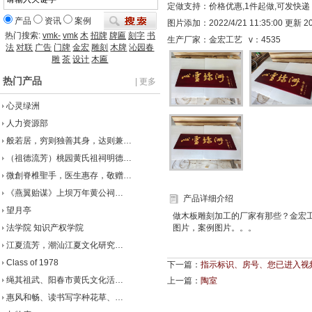
定做支持：价格优惠,1件起做,可发快递
产品
资讯
案例
图片添加：2022/4/21 11:35:00 更新 202
热门搜索:
vmk-
vmk
木
招牌
牌匾
刻字
书
生产厂家：金宏工艺 v：
4535
法
对联
广告
门牌
金宏
雕刻
木牌
沁园春
雕
茶
设计
木匾
热门产品
| 更多
心灵绿洲
人力资源部
般若居，穷则独善其身，达则兼…
（祖德流芳）桃园黄氏祖祠明德…
微創脊椎聖手，医生惠存，敬赠…
《燕翼贻谋》上坝万年黄公祠…
产品详细介绍
望月亭
做木板雕刻加工的厂家有那些？金宏
法学院 知识产权学院
图片，案例图片。。。
江夏流芳，潮汕江夏文化研究…
Class of 1978
下一篇：
指示标识、房号、您已进入视
绳其祖武、阳春市黄氏文化活…
上一篇：
陶室
惠风和畅、读书写字种花草、…