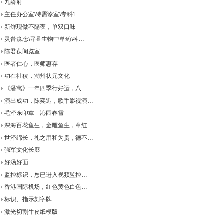
九龄府
主任办公室\特需诊室\专科1…
新鲜现做不隔夜，单双口味
灵普森态\寻显生物中草药\科…
陈君葆阅览室
医者仁心，医师惠存
功在社稷，潮州状元文化
《潘寓》一年四季行好运，八…
演出成功，陈奕迅，歌手影视演…
毛泽东印章，沁园春雪
深海百花鱼生，金雕鱼生，章红…
世泽绵长，礼之用和为贵，德不…
强军文化长廊
好汤好面
监控标识，您已进入视频监控…
香港国际机场，红色黄色白色…
标识、指示刻字牌
激光切割牛皮纸模版