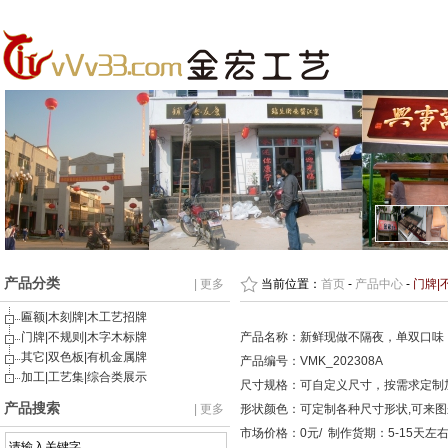
产品分类
| 更多
当前位置：
首页
-
产品中心
-
门牌|
匾额|木刻牌|木工艺招牌
门牌|不规则|木字木标牌
产品名称：新鲜现做不隔夜，单双口味
其它|双色板|有机金属牌
产品编号：VMK_202308A
加工|工艺集|综合类展示
尺寸规格：可自定义尺寸，按需求定制
产品搜索
| 更多
形状颜色：可定制各种尺寸形状,可来
市场价格：0元/ 制作货期：5-15天左