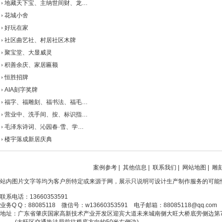
地藏天下宝、主纳世间财、龙…
花城小舍
好玩在家
社区曲艺社、村居社区木牌
聚宝堂、大显威灵
积善余庆、家居匾额
恒胜招牌
AIA刻字奖牌
福字、福雕刻、福书法、福毛…
营业中、洗手间、按、标识指…
毛泽东诗词、沁园春·雪、学…
楼宇落成新居庆典
案例参考
|
其他信息
|
联系我们
|
网站地图
|
雕
站内图片文字等均为客户所特定或来源于网，展示只说明可设计生产制作服务的可能
联系电话：13660353591
业务Q Q：88085118 微信号：w13660353591 电子邮箱：88085118@qq.com
地址：广东省肇庆国家高新技术产业开发区迎宾大道未来城南侧大旺大桥底旁侧边第