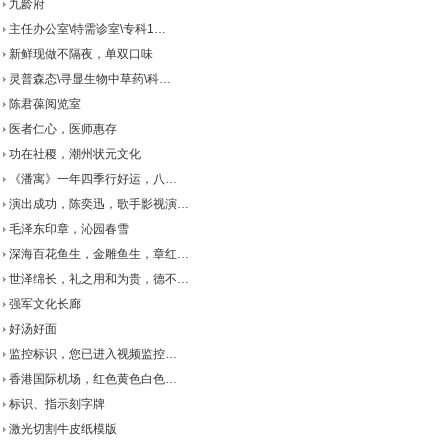
九龄府
主任办公室\特需诊室\专科1…
新鲜现做不隔夜，单双口味
灵普森态\寻显生物中草药\科…
陈君葆阅览室
医者仁心，医师惠存
功在社稷，潮州状元文化
《潘寓》一年四季行好运，八…
演出成功，陈奕迅，歌手影视演…
毛泽东印章，沁园春雪
深海百花鱼生，金雕鱼生，章红…
世泽绵长，礼之用和为贵，德不…
强军文化长廊
好汤好面
监控标识，您已进入视频监控…
香港国际机场，红色黄色白色…
标识、指示刻字牌
激光切割牛皮纸模版