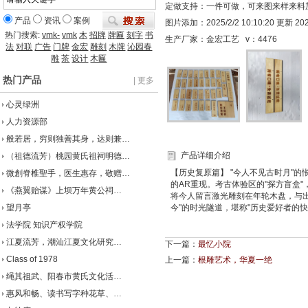
定做支持：一件可做，可来图来样来料
产品
资讯
案例
图片添加：2025/2/2 10:10:20 更新 2025/
热门搜索:
vmk-
vmk
木
招牌
牌匾
刻字
书
生产厂家：金宏工艺 v：
4476
法
对联
广告
门牌
金宏
雕刻
木牌
沁园春
雕
茶
设计
木匾
热门产品
| 更多
心灵绿洲
人力资源部
般若居，穷则独善其身，达则兼…
产品详细介绍
（祖德流芳）桃园黄氏祖祠明德…
【历史复原篇】 "今人不见古时月"
微創脊椎聖手，医生惠存，敬赠…
的AR重现。考古体验区的"探方盲盒
《燕翼贻谋》上坝万年黄公祠…
将今人留言激光雕刻在年轮木盘，与出
望月亭
今"的时光隧道，堪称"历史爱好者的快
法学院 知识产权学院
江夏流芳，潮汕江夏文化研究…
下一篇：
最忆小院
Class of 1978
上一篇：
根雕艺术，华夏一绝
绳其祖武、阳春市黄氏文化活…
惠风和畅、读书写字种花草、…