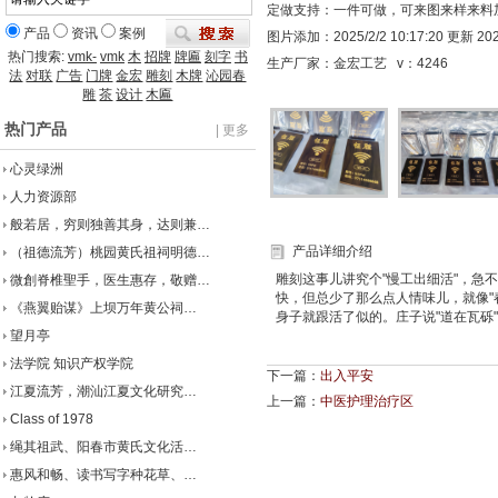
定做支持：一件可做，可来图来样来料
产品
资讯
案例
图片添加：2025/2/2 10:17:20 更新 2025/
热门搜索:
vmk-
vmk
木
招牌
牌匾
刻字
书
生产厂家：金宏工艺 v：
4246
法
对联
广告
门牌
金宏
雕刻
木牌
沁园春
雕
茶
设计
木匾
热门产品
| 更多
心灵绿洲
人力资源部
般若居，穷则独善其身，达则兼…
产品详细介绍
（祖德流芳）桃园黄氏祖祠明德…
雕刻这事儿讲究个"慢工出细活"，急
微創脊椎聖手，医生惠存，敬赠…
快，但总少了那么点人情味儿，就像"
《燕翼贻谋》上坝万年黄公祠…
身子就跟活了似的。庄子说"道在瓦砾
望月亭
法学院 知识产权学院
下一篇：
出入平安
江夏流芳，潮汕江夏文化研究…
上一篇：
中医护理治疗区
Class of 1978
绳其祖武、阳春市黄氏文化活…
惠风和畅、读书写字种花草、…