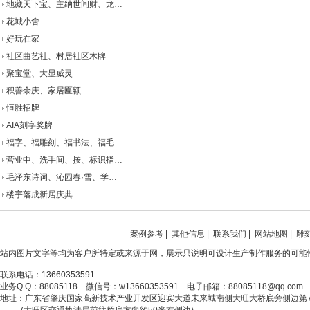
地藏天下宝、主纳世间财、龙…
花城小舍
好玩在家
社区曲艺社、村居社区木牌
聚宝堂、大显威灵
积善余庆、家居匾额
恒胜招牌
AIA刻字奖牌
福字、福雕刻、福书法、福毛…
营业中、洗手间、按、标识指…
毛泽东诗词、沁园春·雪、学…
楼宇落成新居庆典
案例参考
|
其他信息
|
联系我们
|
网站地图
|
雕
站内图片文字等均为客户所特定或来源于网，展示只说明可设计生产制作服务的可能
联系电话：13660353591
业务Q Q：88085118 微信号：w13660353591 电子邮箱：88085118@qq.com
地址：广东省肇庆国家高新技术产业开发区迎宾大道未来城南侧大旺大桥底旁侧边第