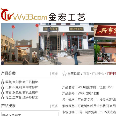
产品分类
| 更多
当前位置：
首页
-
产品中心
-
门牌|
匾额|木刻牌|木工艺招牌
门牌|不规则|木字木标牌
产品名称：WIFI雕刻木牌，恒胜0751
其它|双色板|有机金属牌
产品编号：VMK_202412B
加工|工艺集|综合类展示
尺寸规格：可自定义尺寸，按需求定制
产品搜索
| 更多
形状颜色：可定制各种尺寸形状,可来
市场价格：0元/ 制作货期：5-15天左