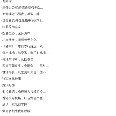
九龄府
主任办公室\特需诊室\专科1…
新鲜现做不隔夜，单双口味
灵普森态\寻显生物中草药\科…
陈君葆阅览室
医者仁心，医师惠存
功在社稷，潮州状元文化
《潘寓》一年四季行好运，八…
演出成功，陈奕迅，歌手影视演…
毛泽东印章，沁园春雪
深海百花鱼生，金雕鱼生，章红…
世泽绵长，礼之用和为贵，德不…
强军文化长廊
好汤好面
监控标识，您已进入视频监控…
香港国际机场，红色黄色白色…
标识、指示刻字牌
激光切割牛皮纸模版