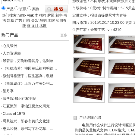
形状颜色：不同形状,不规则异形,长方形,
市场价格：0元/对 制作货期：5-15天
产品
资讯
案例
热门搜索:
vmk-
vmk
木
招牌
牌匾
刻字
书
定做支持：报价请提供尺寸内容等
法
对联
广告
门牌
金宏
雕刻
木牌
沁园春
图片添加：2015/12/17 10:23:00 更新 20
雕
茶
设计
木匾
生产厂家：金宏工艺 v：
4310
热门产品
| 更多
心灵绿洲
人力资源部
般若居，穷则独善其身，达则兼…
（祖德流芳）桃园黄氏祖祠明德…
微創脊椎聖手，医生惠存，敬赠…
《燕翼贻谋》上坝万年黄公祠…
望月亭
法学院 知识产权学院
江夏流芳，潮汕江夏文化研究…
Class of 1978
产品详细介绍
绳其祖武、阳春市黄氏文化活…
电脑用什么软件进行设计牌匾招牌对
惠风和畅、读书写字种花草、…
到的是矢量格式文件(.CDR格式、CMX格