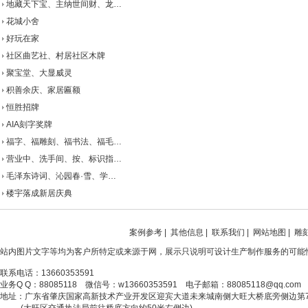
地藏天下宝、主纳世间财、龙…
花城小舍
好玩在家
社区曲艺社、村居社区木牌
聚宝堂、大显威灵
积善余庆、家居匾额
恒胜招牌
AIA刻字奖牌
福字、福雕刻、福书法、福毛…
营业中、洗手间、按、标识指…
毛泽东诗词、沁园春·雪、学…
楼宇落成新居庆典
案例参考
|
其他信息
|
联系我们
|
网站地图
|
雕
站内图片文字等均为客户所特定或来源于网，展示只说明可设计生产制作服务的可能
联系电话：13660353591
业务Q Q：88085118 微信号：w13660353591 电子邮箱：88085118@qq.com
地址：广东省肇庆国家高新技术产业开发区迎宾大道未来城南侧大旺大桥底旁侧边第