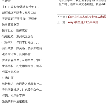
笔书法字时，我们通常要扫描原图或
九龄府
生产时，通常用到文泰雕刻、精雕ArtFo
主任办公室\特需诊室\专科1…
新鲜现做不隔夜，单双口味
下一篇：
白云山对联木刻,宝剑锋从磨砺
灵普森态\寻显生物中草药\科…
上一篇：
ways英文牌,凹凸字木牌
陈君葆阅览室
医者仁心，医师惠存
功在社稷，潮州状元文化
《潘寓》一年四季行好运，八…
演出成功，陈奕迅，歌手影视演…
毛泽东印章，沁园春雪
深海百花鱼生，金雕鱼生，章红…
世泽绵长，礼之用和为贵，德不…
强军文化长廊
好汤好面
监控标识，您已进入视频监控…
香港国际机场，红色黄色白色…
标识、指示刻字牌
激光切割牛皮纸模版