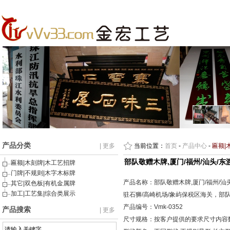
产品分类
| 更多
当前位置：
首页
-
产品中心
-
匾额|
部队敬赠木牌,厦门/福州/汕头/
匾额|木刻牌|木工艺招牌
门牌|不规则|木字木标牌
产品名称：部队敬赠木牌,厦门/福州/汕头
其它|双色板|有机金属牌
加工|工艺集|综合类展示
驻石狮/高崎机场/象屿保税区海关，部
产品编号：Vmk-0352
产品搜索
| 更多
尺寸规格：按客户提供的要求尺寸内容