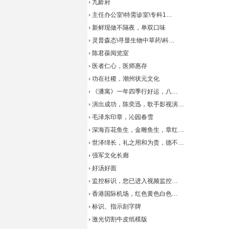
九龄府
主任办公室\特需诊室\专科1…
新鲜现做不隔夜，单双口味
灵普森态\寻显生物中草药\科…
陈君葆阅览室
医者仁心，医师惠存
功在社稷，潮州状元文化
《潘寓》一年四季行好运，八…
演出成功，陈奕迅，歌手影视演…
毛泽东印章，沁园春雪
深海百花鱼生，金雕鱼生，章红…
世泽绵长，礼之用和为贵，德不…
强军文化长廊
好汤好面
监控标识，您已进入视频监控…
香港国际机场，红色黄色白色…
标识、指示刻字牌
激光切割牛皮纸模版