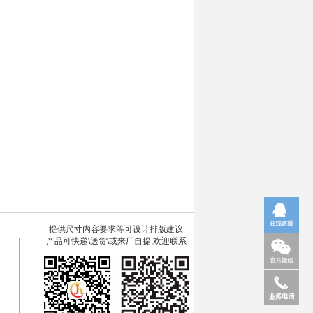
提供尺寸内容要求等可设计排版建议
产品可快递\送货\或来厂自提,欢迎联系