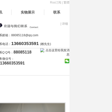
Rss订阅
|
繁體
讯
实物展示
联系
| 详细
系邮箱：
88085118@qq.com
13660353591
系电话：
(赖先生)
88085118
系Q Q号：
务微信号：
13660353591