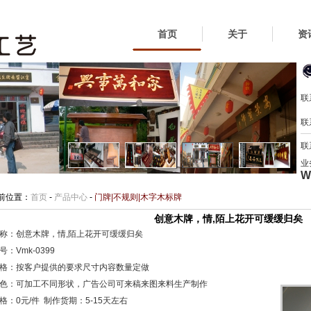
首页
关于
资
联
联
联
业
W
前位置：
首页
-
产品中心
-
门牌|不规则|木字木标牌
创意木牌，情,陌上花开可缓缓归矣
称：创意木牌，情,陌上花开可缓缓归矣
：Vmk-0399
格：按客户提供的要求尺寸内容数量定做
色：可加工不同形状，广告公司可来稿来图来料生产制作
格：0元/件 制作货期：5-15天左右