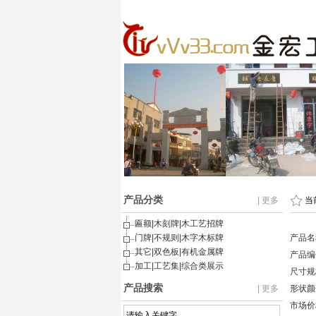
产品分类
| 更多
当
匾额|木刻牌|木工艺招牌
门牌|不规则|木字木标牌
产品名
其它|双色板|有机金属牌
产品编号
加工|工艺集|综合类展示
尺寸规
产品搜索
| 更多
形状颜
市场价