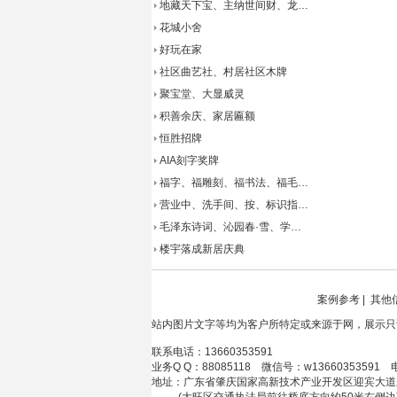
地藏天下宝、主纳世间财、龙…
花城小舍
好玩在家
社区曲艺社、村居社区木牌
聚宝堂、大显威灵
积善余庆、家居匾额
恒胜招牌
AIA刻字奖牌
福字、福雕刻、福书法、福毛…
营业中、洗手间、按、标识指…
毛泽东诗词、沁园春·雪、学…
楼宇落成新居庆典
案例参考
|
其他
站内图片文字等均为客户所特定或来源于网，展示只
联系电话：13660353591
业务Q Q：88085118 微信号：w13660353591 
地址：广东省肇庆国家高新技术产业开发区迎宾大道