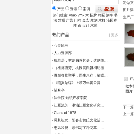
定做支
产品
资讯
案例
图片添加：
热门搜索:
vmk-
vmk
木
招牌
牌匾
刻字
书
生产厂
法
对联
广告
门牌
金宏
雕刻
木牌
沁园春
雕
茶
设计
木匾
热门产品
| 更多
心灵绿洲
人力资源部
般若居，穷则独善其身，达则兼…
（祖德流芳）桃园黄氏祖祠明德…
微創脊椎聖手，医生惠存，敬赠…
产
《燕翼贻谋》上坝万年黄公祠…
做木
望月亭
图片
法学院 知识产权学院
江夏流芳，潮汕江夏文化研究…
下一篇
Class of 1978
上一篇
绳其祖武、阳春市黄氏文化活…
惠风和畅、读书写字种花草、…