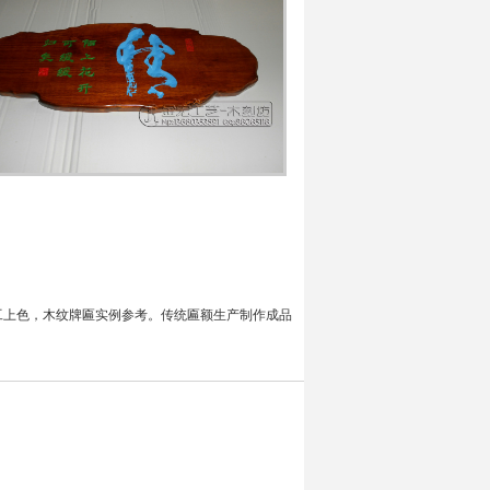
工上色，木纹牌匾实例参考。传统匾额生产制作成品